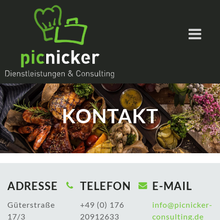
KONTAKT
ADRESSE
TELEFON
E-MAIL
Güterstraße
+49 (0) 176
info@picnicker-
17/3
20912633
consulting.de